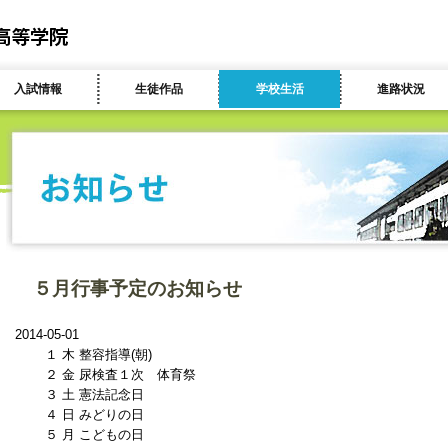
入試情報
生徒作品
学校生活
進路状況
５月行事予定のお知らせ
2014-05-01
１ 木 整容指導(朝)
２ 金 尿検査１次 体育祭
３ 土 憲法記念日
４ 日 みどりの日
５ 月 こどもの日