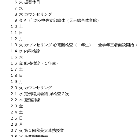
６ 火 振替休日
７ 水
８ 木 カウンセリング
９ 金 ﾊﾞﾄﾞﾐﾝﾄﾝ中央支部総体（天王総合体育館）
１０ 土
１１ 日
１２ 月
１３ 火 カウンセリング 心電図検査（１年生） 全学年三者面談開始（
１４ 水 内科検診
１５ 木
１６ 金 結核検診（１年生）
１７ 土
１８ 日
１９ 月
２０ 火 カウンセリング
２１ 水 定例職員会議 尿検査２次
２２ 木 避難訓練
２３ 金
２４ 土
２５ 日
２６ 月
２７ 火 第１回秋美大連携授業
２８ 水 考査範囲発表