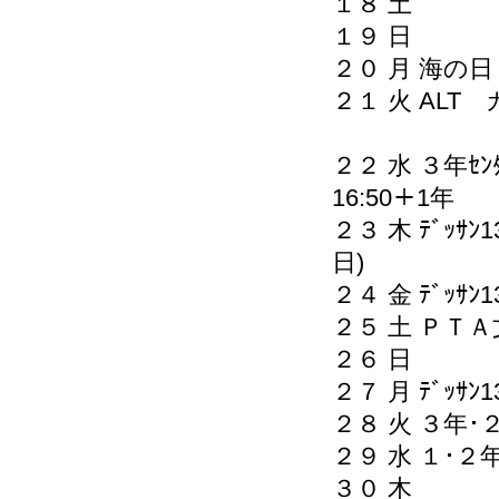
１８ 土
１
２０ 月 海の日
２１ 火 AL
２２ 水 ３年ｾﾝﾀ
16:50＋1年
２３ 木 ﾃﾞｯｻ
日)
２４ 金 ﾃﾞｯｻﾝ
２５ 土 
２６ 
２７ 月 ﾃﾞｯｻﾝ
２８ 火 ３年･２
２９ 水 １･２
３０ 木