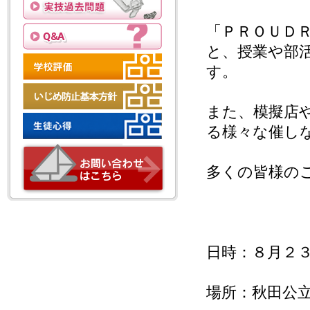
「ＰＲＯＵＤ
と、授業や部
す。
また、模擬店
る様々な催し
多くの皆様の
日時：８月２
場所：秋田公