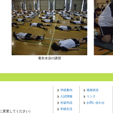
着衣水泳の講習
学校案内
進路状況
入試情報
リンク
生徒作品
お問い合わせ
学校生活
p（◎を@に変更してください）