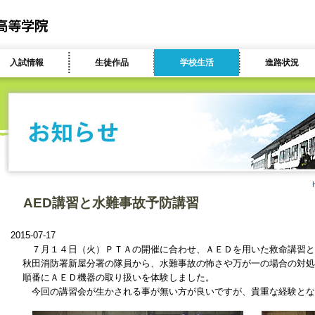
入試情報
生徒作品
学校生活
進路状況
AED講習と水難事故予防講習
2015-07-17
７月１４日（火）ＰＴＡの開催に合わせ、ＡＥＤを用いた救命講習と
秋田消防署新屋分署の隊員から、水難事故の怖さや万が一の場合の対処
順番にＡＥＤ機器の取り扱いを体験しました。
今回の講習会が生かされる事が無い方が良いですが、貴重な経験とな