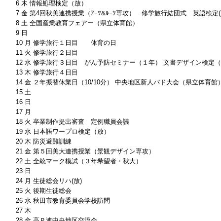
6 木 情報処理検定（放）
7 金 第4回秋美連携授業（ｱｰﾂ&ﾙｰﾂ専攻） 修学旅行結団式 英語検定
8 土 全国産業教育フェアー（県立体育館）
9 日
10 月 修学旅行１日目 体育の日
11 火 修学旅行２日目
12 水 修学旅行３日目 がん予防セミナー（１年） 文書デザイン検定
13 木 修学旅行４日目
14 金 ２年振替休業日（10/10分） 中央地区新人バド大会（県立体育館
15 土
16 日
17 月
18 火 卒業制作提出審査 定例職員会議
19 水 日本語ワープロ検定（放）
20 木 防災避難訓練
21 金 第５回美大連携授業（景観デザイン専攻）
22 土 全統マーク模試（３年希望者・秋大）
23 日
24 月 生徒総会リハ(放)
25 火 後期生徒総会
26 水 秋田市教育委員会学校訪問
27 木
28 金 高Ｐ連中央地区交流会