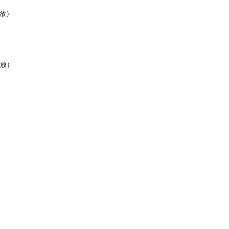
(放）
（放）
）