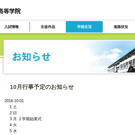
入試情報
生徒作品
学校生活
進路状況
10月行事予定のお知らせ
2016-10-01
1 土
2 日
3 月 ２学期始業式
4 火
5 水