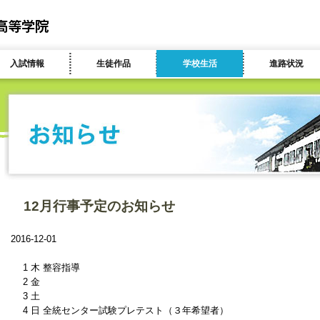
入試情報
生徒作品
学校生活
進路状況
12月行事予定のお知らせ
2016-12-01
1 木 整容指導
2 金
3 土
4 日 全統センター試験プレテスト（３年希望者）