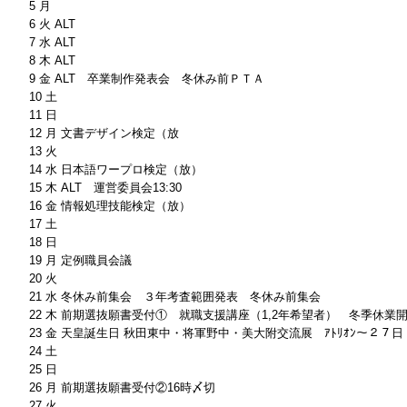
5 月
6 火 ALT
7 水 ALT
8 木 ALT
9 金 ALT 卒業制作発表会 冬休み前ＰＴＡ
10 土
11 日
12 月 文書デザイン検定（放
13 火
14 水 日本語ワープロ検定（放）
15 木 ALT 運営委員会13:30
16 金 情報処理技能検定（放）
17 土
18 日
19 月 定例職員会議
20 火
21 水 冬休み前集会 ３年考査範囲発表 冬休み前集会
22 木 前期選抜願書受付① 就職支援講座（1,2年希望者） 冬季休業開始
23 金 天皇誕生日 秋田東中・将軍野中・美大附交流展 ｱﾄﾘｵﾝ～２７日
24 土
25 日
26 月 前期選抜願書受付②16時〆切
27 火