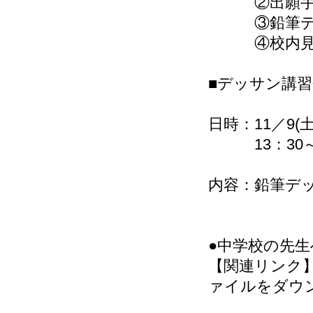
②出願手続
③鉛筆デッ
④校内見学
■デッサン講習
日時：11／9(土)
13：30～1
内容：鉛筆デ
●中学校の先生
【関連リンク
ァイルをダウ