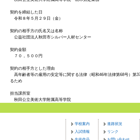
契約を締結した日
令和８年５月２９日（金）
契約の相手方の氏名又は名称
公益社団法人秋田市シルバー人材センター
契約金額
７０，５００円
契約の相手方とした理由
高年齢者等の雇用の安定等に関する法律（昭和46年法律第68号）第3
るため
担当課所室
秋田公立美術大学附属高等学院
学校案内
進路状況
入試情報
リンク
生徒作品
お問い合わせ