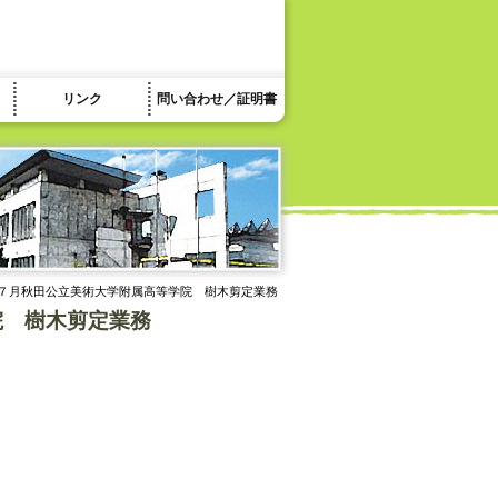
リンク
問い合わせ／証明書
、７月秋田公立美術大学附属高等学院 樹木剪定業務
院 樹木剪定業務