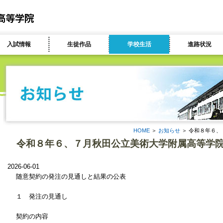
入試情報
生徒作品
学校生活
進路状況
HOME
＞
お知らせ
＞ 令和８年６
令和８年６、７月秋田公立美術大学附属高等学
2026-06-01
随意契約の発注の見通しと結果の公表
１ 発注の見通し
契約の内容